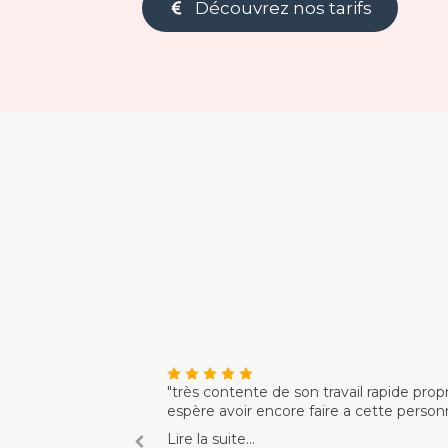
Découvrez nos tarifs
Il prend le temps
"très contente de son travail rapide propr
 donne d’excellent
espère avoir encore faire a cette person
né. Merci pour tous"
Lire la suite...