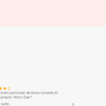
nicien ponctuel, de bons conseils et
"Artisans sérieux, à l
l propre. Merci Dan."
Lire la suite...
 suite...