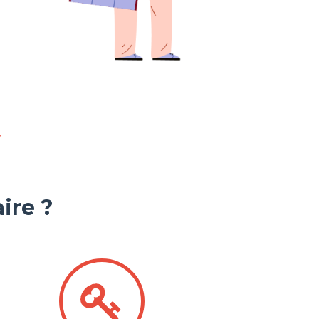
!
ire ?