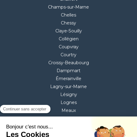
Champs-sur-Marne
Chelles
Chessy
Claye-Souilly
Collégien
Coupvray
Courtry
Croissy-Beaubourg
Dampmart
Émerainville
Lagny-sur-Marne
Lésigny
Lognes
Meaux
Mitry-Mory
Montévrain
Pontault-Combault