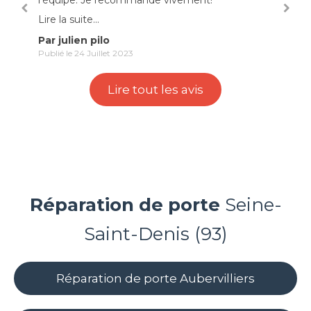
équipe. Je recommande vivement!"
conseils. Travai
re la suite...
Lire la suite...
r julien pilo
Par Margot R
blié le 24 Juillet 2023
Publié le 24 Juille
Lire tout les avis
Réparation de porte
Seine-
Saint-Denis (93)
Réparation de porte Aubervilliers