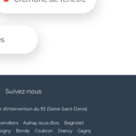
es
Suivez-nous
 d'intervention du 93 (Seine-Saint-Denis)
ervilliers
Aulnay-sous-Bois
Bagnolet
bigny
Bondy
Coubron
Drancy
Gagny