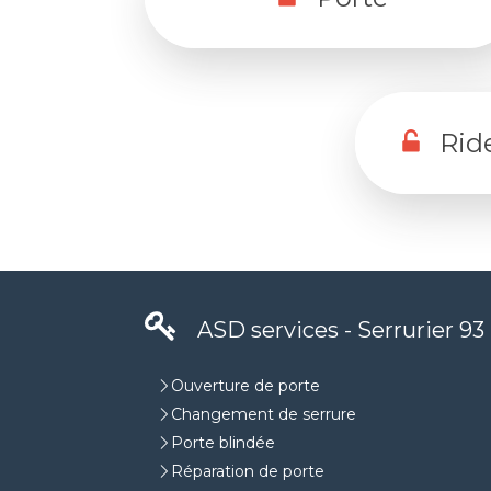
Rid
ASD services - Serrurier 93
Ouverture de porte
Changement de serrure
Porte blindée
Réparation de porte