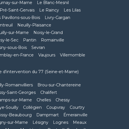
urnay-sur-Marne
Le Blanc-Mesnil
Pré-Saint-Gervais
Le Raincy
Les Lilas
 Pavillons-sous-Bois
Livry-Gargan
treuil
Neuilly-Plaisance
illy-sur-Marne
Noisy-le-Grand
sy-le-Sec
Pantin
Romainville
sny-sous-Bois
Sevran
emblay-en-France
Vaujours
Villemomble
 d'intervention du 77 (Seine-et-Marne)
lly-Romainvilliers
Brou-sur-Chantereine
ssy-Saint-Georges
Chalifert
amps-sur-Marne
Chelles
Chessy
ye-Souilly
Collégien
Coupvray
Courtry
oissy-Beaubourg
Dampmart
Émerainville
gny-sur-Marne
Lésigny
Lognes
Meaux