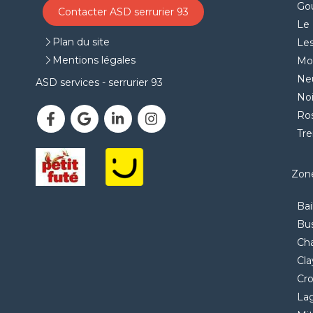
Go
Contacter ASD serrurier 93
Le 
Plan du site
Les
Mentions légales
Mon
Neu
ASD services - serrurier 93
Noi
Ro
Tr
Zone
Bai
Bu
Ch
Cla
Cr
La