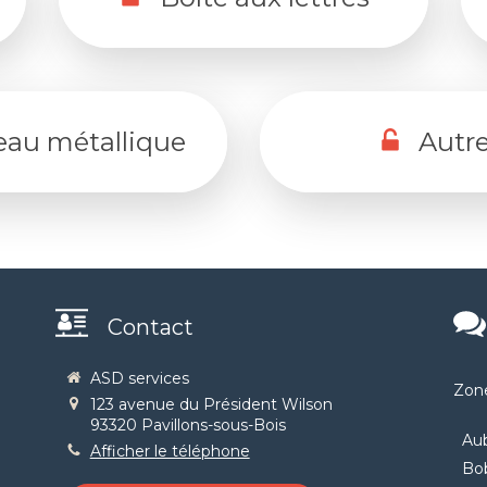
eau métallique
Autr
Contact
ASD services
Zone
123 avenue du Président Wilson
93320
Pavillons-sous-Bois
Aub
Afficher le téléphone
Bo