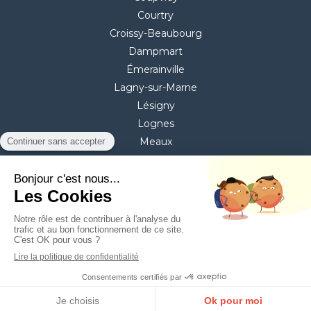
Courtry
Croissy-Beaubourg
Dampmart
Émerainville
Lagny-sur-Marne
Lésigny
Lognes
Meaux
Mitry-Mory
Montévrain
Pontault-Combault
Torcy
Villeparisis
©2020 ASD services
Création et référencement du site par Simplébo