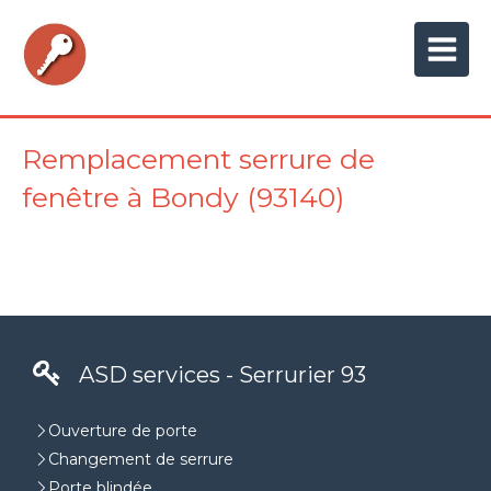
Remplacement serrure de
fenêtre à Bondy (93140)
ASD services - Serrurier 93
Ouverture de porte
Changement de serrure
Porte blindée