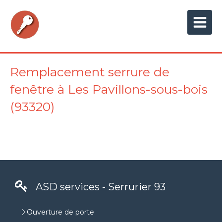
Remplacement serrure de
fenêtre à Les Pavillons-sous-bois
(93320)
ASD services - Serrurier 93
Ouverture de porte