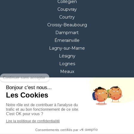
Collégien
Coupvray
Courtry
Croissy-Beaubourg
Dampmart
Émerainville
Lagny-sur-Marne
Lésigny
Lognes
Meaux
Mitry-Mory
Montévrain
Pontault-Combault
Torcy
Villeparisis
©2020 ASD services