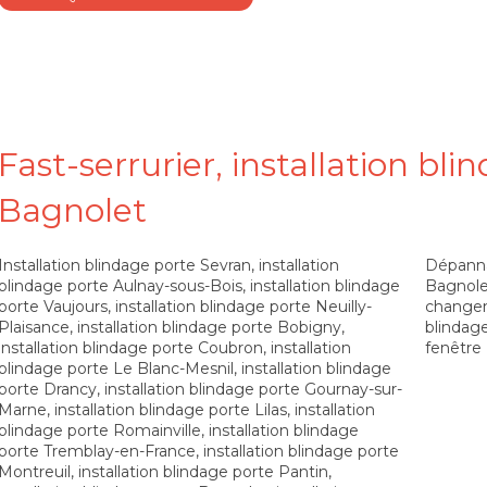
Fast-serrurier, installation bli
Bagnolet
Installation blindage porte Sevran
,
installation
Dépanna
blindage porte Aulnay-sous-Bois
,
installation blindage
Bagnole
porte Vaujours
,
installation blindage porte Neuilly-
changem
Plaisance
,
installation blindage porte Bobigny
,
blindag
installation blindage porte Coubron
,
installation
fenêtre
blindage porte Le Blanc-Mesnil
,
installation blindage
porte Drancy
,
installation blindage porte Gournay-sur-
Marne
,
installation blindage porte Lilas
,
installation
blindage porte Romainville
,
installation blindage
porte Tremblay-en-France
,
installation blindage porte
Montreuil
,
installation blindage porte Pantin
,