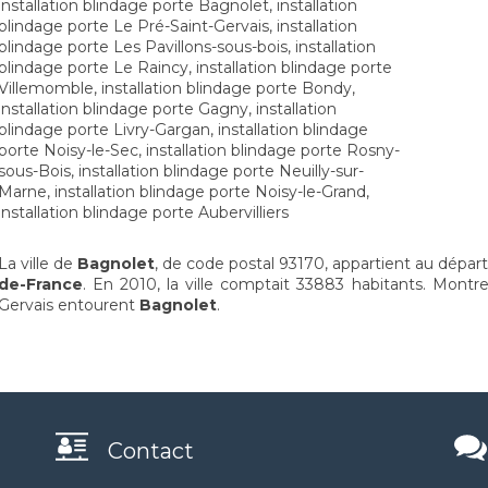
installation blindage porte Bagnolet
,
installation
blindage porte Le Pré-Saint-Gervais
,
installation
blindage porte Les Pavillons-sous-bois
,
installation
blindage porte Le Raincy
,
installation blindage porte
Villemomble
,
installation blindage porte Bondy
,
installation blindage porte Gagny
,
installation
blindage porte Livry-Gargan
,
installation blindage
porte Noisy-le-Sec
,
installation blindage porte Rosny-
sous-Bois
,
installation blindage porte Neuilly-sur-
Marne
,
installation blindage porte Noisy-le-Grand
,
installation blindage porte Aubervilliers
La ville de
Bagnolet
, de code postal 93170, appartient au dép
de-France
. En 2010, la ville comptait 33883 habitants. Montreui
Gervais entourent
Bagnolet
.
Contact