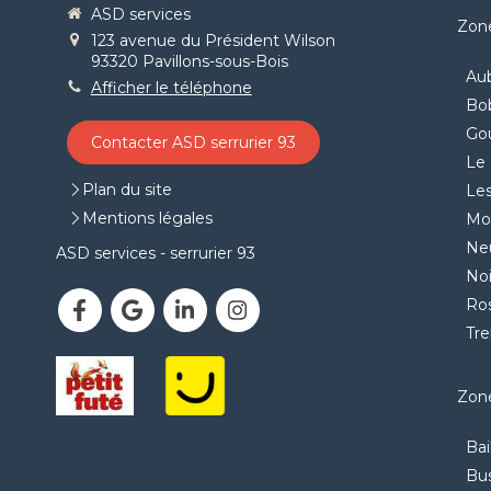
ASD services
Zone
123 avenue du Président Wilson
93320
Pavillons-sous-Bois
Aub
Afficher le téléphone
Bo
Go
Contacter ASD serrurier 93
Le 
Plan du site
Les
Mentions légales
Mon
Neu
ASD services - serrurier 93
Noi
Ro
Tr
Zone
Bai
Bu