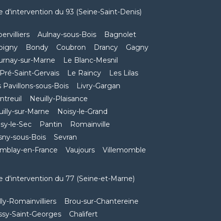
 d'intervention du 93 (Seine-Saint-Denis)
ervilliers
Aulnay-sous-Bois
Bagnolet
bigny
Bondy
Coubron
Drancy
Gagny
urnay-sur-Marne
Le Blanc-Mesnil
Pré-Saint-Gervais
Le Raincy
Les Lilas
 Pavillons-sous-Bois
Livry-Gargan
treuil
Neuilly-Plaisance
illy-sur-Marne
Noisy-le-Grand
sy-le-Sec
Pantin
Romainville
sny-sous-Bois
Sevran
emblay-en-France
Vaujours
Villemomble
 d'intervention du 77 (Seine-et-Marne)
lly-Romainvilliers
Brou-sur-Chantereine
ssy-Saint-Georges
Chalifert