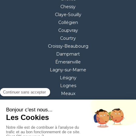
Chessy
Claye-Souilly
Collégien
Coupvray
Courtry
Croissy-Beaubourg
Dampmart
Émerainville
Lagny-sur-Marne
Lésigny
Lognes
Meaux
Mitry-Mory
Montévrain
Pontault-Combault
Torcy
Villeparisis