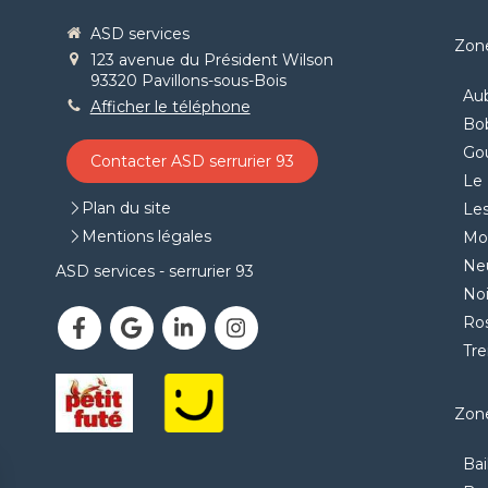
ASD services
Zone
123 avenue du Président Wilson
93320
Pavillons-sous-Bois
Aub
Afficher le téléphone
Bo
Go
Contacter ASD serrurier 93
Le 
Plan du site
Les
Mentions légales
Mon
Neu
ASD services - serrurier 93
Noi
Ro
Tr
Zone
Bai