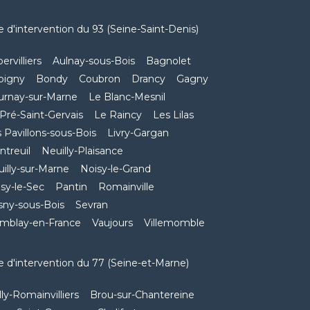
 d'intervention du 93 (Seine-Saint-Denis)
ervilliers
Aulnay-sous-Bois
Bagnolet
bigny
Bondy
Coubron
Drancy
Gagny
urnay-sur-Marne
Le Blanc-Mesnil
Pré-Saint-Gervais
Le Raincy
Les Lilas
 Pavillons-sous-Bois
Livry-Gargan
treuil
Neuilly-Plaisance
illy-sur-Marne
Noisy-le-Grand
sy-le-Sec
Pantin
Romainville
sny-sous-Bois
Sevran
emblay-en-France
Vaujours
Villemomble
 d'intervention du 77 (Seine-et-Marne)
lly-Romainvilliers
Brou-sur-Chantereine