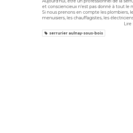
Aujourd'hui, être un professionnel de la serr
et consciencieux n'est pas donné à tout le
Si nous prenons en compte les plombiers, l
menuisiers, les chauffagistes, les électriciens 
Lire 
serrurier aulnay-sous-bois