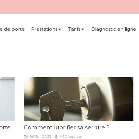
e de porte
Prestations
Tarifs
Diagnostic en ligne
s
orte
Comment lubrifier sa serrure ?
06 Juil 2023
ASD services