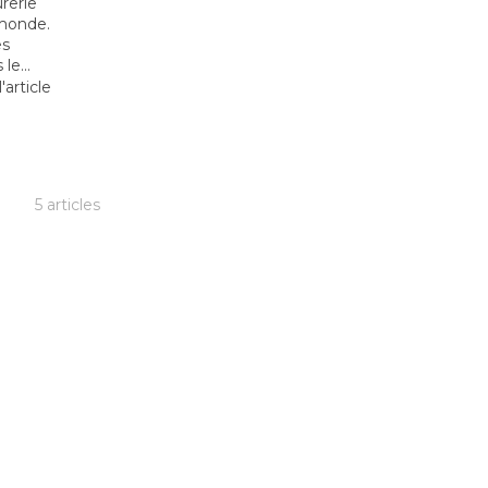
urerie
 monde.
es
le...
l'article
5 articles