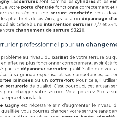
agny
. Les
serrures
sont, comme les
cylindres
et les
ver
 que votre
porte d’entrée
fonctionne correctement et qu
 serrure cassée ou une
serrure crochetée
, vous dev
les plus brefs délais. Ainsi, grâce à un
dépannage d’u
s délais. Grâce à une
intervention serrurier
7j/7 et 24
e votre
changement de serrure 93220
.
rrurier professionnel pour
un changeme
problème au niveau du
barillet
de votre serrure ou qu
en effet ne plus fonctionner correctement, avoir été fo
isé par un
dépanneur
serrurier
qualifié afin que vous
râce à sa grande expertise et ses compétences, ce ser
ortes blindées
ou un
coffre-fort
. Pour cela, il utilis
on serrurerie
de qualité. C’est pourquoi, cet artisan s
 pour changer votre serrure. Vous pourrez être assuré
propre et sans faille.
re Gagny
est nécessaire afin d’augmenter le niveau d
e qualifiée, vous pourrez changer votre serrure sans per
ttra de mettre en place une
serrure haute sécurité