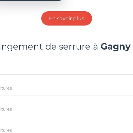
En savoir plus
angement de serrure à
Gagny 
itures
itures
itures