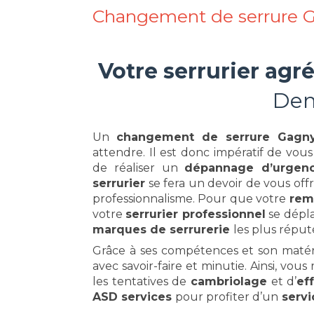
Changement de serrure G
Votre serrurier ag
Dem
Un
changement de serrure Gagn
attendre. Il est donc impératif de vou
de réaliser un
dépannage d’urgen
serrurier
se fera un devoir de vous off
professionnalisme. Pour que votre
rem
votre
serrurier professionnel
se dépla
marques de serrurerie
les plus répu
Grâce à ses compétences et son matér
avec savoir-faire et minutie. Ainsi, vo
les tentatives de
cambriolage
et d’
ef
ASD services
pour profiter d’un
serv