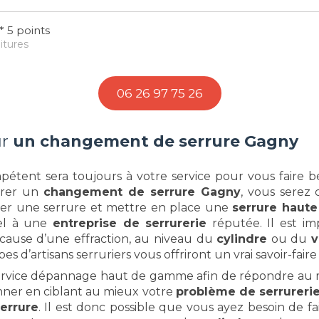
 5 points
itures
06 26 97 75 26
ur
un changement de serrure Gagny
pétent sera toujours à votre service pour vous faire bé
urer un
changement de serrure Gagny
, vous serez 
r une serrure et mettre en place une
serrure haute
pel à une
entreprise de serrurerie
réputée. Il est i
cause d’une effraction, au niveau du
cylindre
ou du
v
es d’artisans serruriers vous offriront un vrai savoir-fair
ervice dépannage haut de gamme afin de répondre au mi
nner en ciblant au mieux votre
problème de serrureri
serrure
. Il est donc possible que vous ayez besoin de f