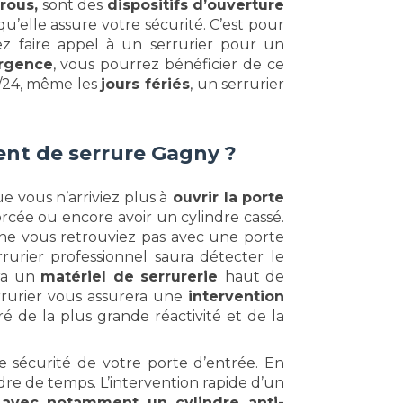
rous,
sont des
dispositifs d’ouverture
’elle assure votre sécurité. C’est pour
ez faire appel à un serrurier pour un
rgence
, vous pourrez bénéficier de ce
h/24, même les
jours fériés
, un serrurier
nt de serrure Gagny ?
e vous n’arriviez plus à
ouvrir la porte
rcée ou encore avoir un cylindre cassé.
 ne vous retrouviez pas avec une porte
rurier professionnel saura détecter le
era un
matériel de serrurerie
haut de
errurier vous assurera une
intervention
 de la plus grande réactivité et de la
e sécurité de votre porte d’entrée. En
dre de temps. L’intervention rapide d’un
 avec notamment un cylindre anti-