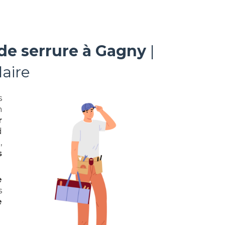
 de serrure à Gagny
|
aire
s
n
r
d
,
s
e
s
e