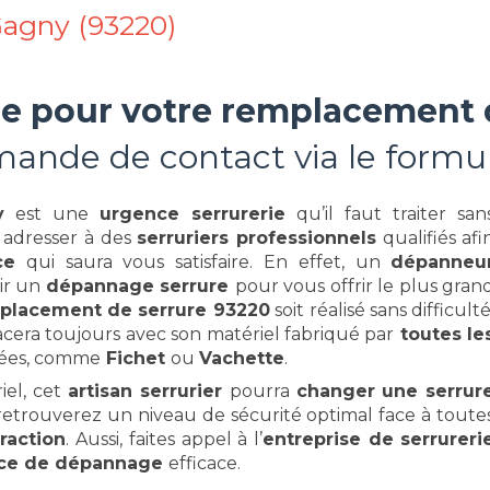
agny (93220)
rée pour votre remplacement
ande de contact via le formul
y
est une
urgence serrurerie
qu’il faut traiter san
s adresser à des
serruriers professionnels
qualifiés afi
ce
qui saura vous satisfaire. En effet, un
dépanneu
rir un
dépannage serrure
pour vous offrir le plus gran
placement de serrure 93220
soit réalisé sans difficulté
cera toujours avec son matériel fabriqué par
toutes le
tées, comme
Fichet
ou
Vachette
.
iel, cet
artisan serrurier
pourra
changer une serrur
us retrouverez un niveau de sécurité optimal face à toute
fraction
. Aussi, faites appel à l’
entreprise de serrureri
ice de dépannage
efficace.