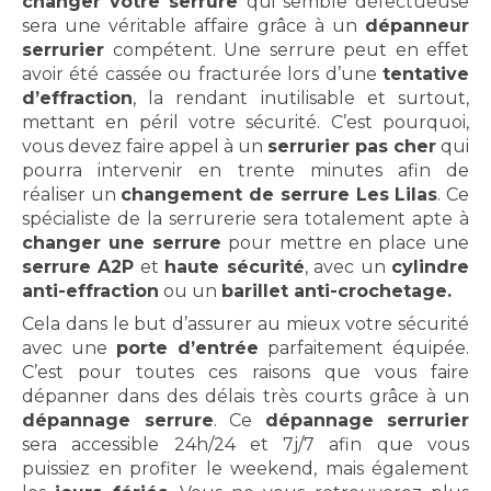
changer votre serrure
qui semble défectueuse
sera une véritable affaire grâce à un
dépanneur
serrurier
compétent. Une serrure peut en effet
avoir été cassée ou fracturée lors d’une
tentative
d’effraction
, la rendant inutilisable et surtout,
mettant en péril votre sécurité. C’est pourquoi,
vous devez faire appel à un
serrurier pas cher
qui
pourra intervenir en trente minutes afin de
réaliser un
changement de serrure Les Lilas
. Ce
spécialiste de la serrurerie sera totalement apte à
changer une serrure
pour mettre en place une
serrure A2P
et
haute sécurité
, avec un
cylindre
anti-effraction
ou un
barillet anti-crochetage
.
Cela dans le but d’assurer au mieux votre sécurité
avec une
porte d’entrée
parfaitement équipée.
C’est pour toutes ces raisons que vous faire
dépanner dans des délais très courts grâce à un
dépannage serrure
. Ce
dépannage serrurier
sera accessible 24h/24 et 7j/7 afin que vous
puissiez en profiter le weekend, mais également