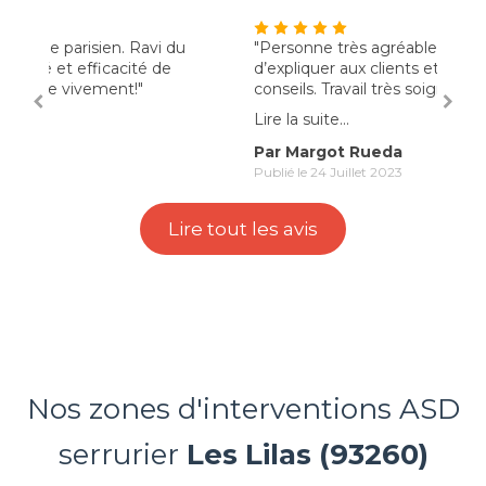
"Personne très agréable. Il prend le temps
"très
d’expliquer aux clients et donne d’excellent
espèr
conseils. Travail très soigné. Merci pour tous"
Lire l
Lire la suite...
Par
Par Margot Rueda
Publié
Publié le 24 Juillet 2023
Lire tout les avis
Nos zones d'interventions ASD
serrurier
Les Lilas (93260)