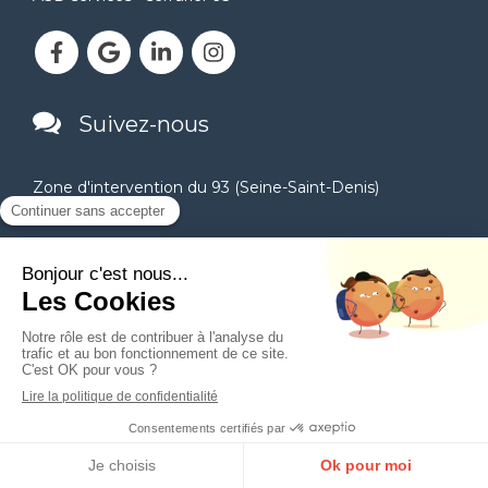
Suivez-nous
Zone d'intervention du 93 (Seine-Saint-Denis)
Aubervilliers
Aulnay-sous-Bois
Bagnolet
Bobigny
Bondy
Coubron
Drancy
Gagny
Gournay-sur-Marne