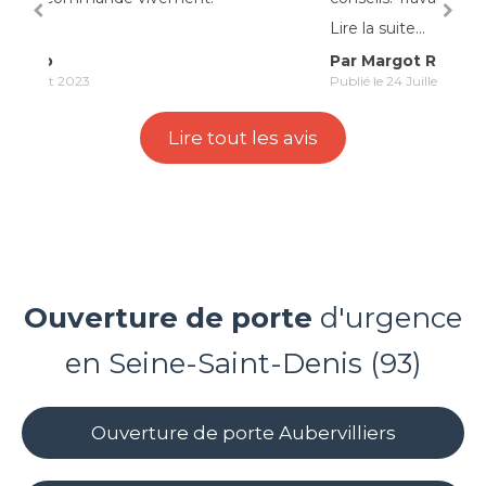
Lire l
Lire la suite...
Par
Par Margot Rueda
Publié
Publié le 24 Juillet 2023
Lire tout les avis
Ouverture de porte
d'urgence
en Seine-Saint-Denis (93)
Ouverture de porte Aubervilliers