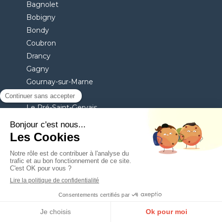
Bagnolet
Bobigny
Bondy
Coubron
Drancy
Gagny
Gournay-sur-Marne
Le Blanc-Mesnil
Le Pré-Saint-Gervais
Le Raincy
Les Lilas
Les Pavillons-sous-Bois
Livry-Gargan
Montreuil
Neuilly-Plaisance
Neuilly-sur-Marne
Noisy-le-Grand