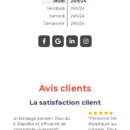
Jeudi
24h/24
Vendredi
24h/24
Samedi
24h/24
Dimanche
24h/24
Avis clients
La satisfaction client
"Personne très agréable. Il prend le temps
"très
d’expliquer aux clients et donne d’excellent
espèr
conseils. Travail très soigné. Merci pour tous"