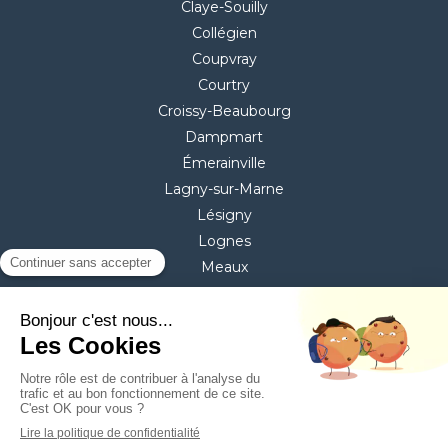
Claye-Souilly
Collégien
Coupvray
Courtry
Croissy-Beaubourg
Dampmart
Émerainville
Lagny-sur-Marne
Lésigny
Lognes
Meaux
Mitry-Mory
Montévrain
Pontault-Combault
Torcy
Villeparisis
©2020 ASD services