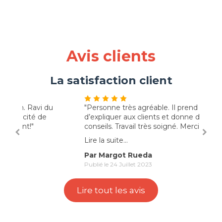
Avis clients
La satisfaction client
"Personne très agréable. Il prend le temps
"très
d’expliquer aux clients et donne d’excellent
espèr
conseils. Travail très soigné. Merci pour tous"
Lire l
Lire la suite...
Par
Par Margot Rueda
Publié
Publié le 24 Juillet 2023
Lire tout les avis