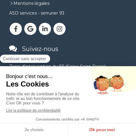
Mentions légales
ASD services - serrurier 93
Suivez-nous
Zone d'intervention du 93 (Seine-Saint-Denis)
Aubervilliers
Aulnay-sous-Bois
Bagnolet
Bobigny
Bondy
Coubron
Drancy