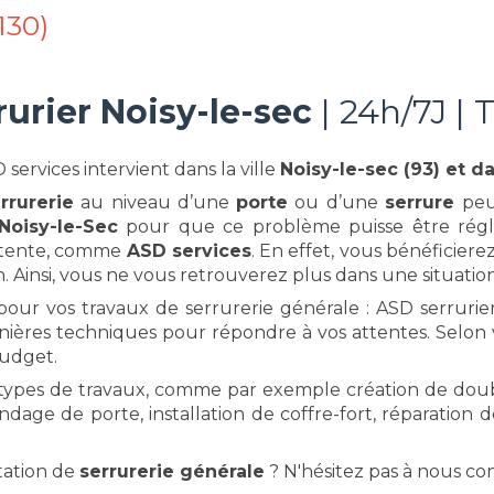
130)
rurier Noisy-le-sec
| 24h/7J | 
D services intervient dans la ville
Noisy-le-sec
(93) et d
rrurerie
au niveau d’une
porte
ou d’une
serrure
peu
 Noisy-le-Sec
pour que ce problème puisse être réglé.
étente, comme
ASD services
. En effet, vous bénéficier
. Ainsi, vous ne vous retrouverez plus dans une situation
our vos travaux de serrurerie générale : ASD serrurier
nières techniques pour répondre à vos attentes. Selon v
budget.
 types de travaux, comme par exemple création de doub
ndage de porte, installation de coffre-fort, réparati
tation de
serrurerie générale
? N'hésitez pas à nous con