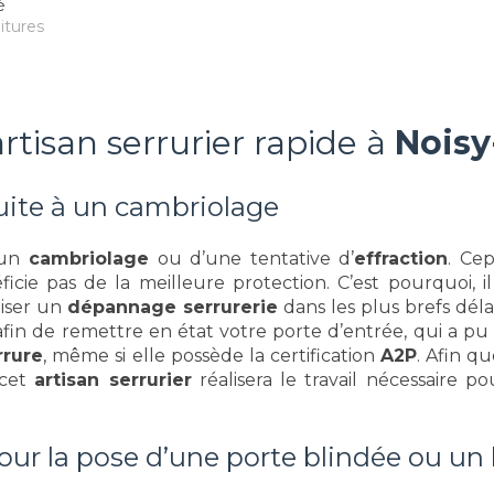
é
itures
rtisan serrurier rapide à
Noisy
suite à un cambriolage
’un
cambriolage
ou d’une tentative d’
effraction
. Ce
ie pas de la meilleure protection. C’est pourquoi, i
liser un
dépannage serrurerie
dans les plus brefs délai
afin de remettre en état votre porte d’entrée, qui a 
rure
, même si elle possède la certification
A2P
. Afin q
 cet
artisan serrurier
réalisera le travail nécessaire 
pour la pose d’une porte blindée ou un