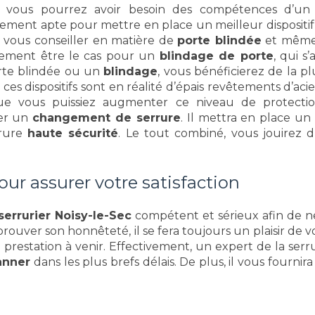
é, vous pourrez avoir besoin des compétences d’u
alement apte pour mettre en place un meilleur dispositif
ra vous conseiller en matière de
porte blindée
et même 
lement être le cas pour un
blindage de porte
, qui s
orte blindée ou un
blindage
, vous bénéficierez de la pl
 ces dispositifs sont en réalité d’épais revêtements d’a
que vous puissiez augmenter ce niveau de protecti
ser un
changement de serrure
. Il mettra en place un
rure
haute sécurité
. Le tout combiné, vous jouirez
our assurer votre satisfaction
serrurier Noisy-le-Sec
compétent et sérieux afin de ne
prouver son honnêteté, il se fera toujours un plaisir de 
a prestation à venir. Effectivement, un expert de la se
anner
dans les plus brefs délais. De plus, il vous fourni