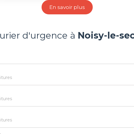
En savoir plus
rurier d'urgence à
Noisy-le-sec
itures
itures
itures