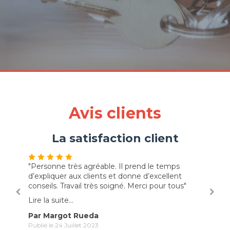
Avis clients
La satisfaction client
"Personne très agréable. Il prend le temps
"très
d’expliquer aux clients et donne d’excellent
espèr
conseils. Travail très soigné. Merci pour tous"
Lire l
Lire la suite...
Par
Par Margot Rueda
Publié
Publié le 24 Juillet 2023