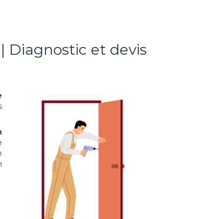
| Diagnostic et devis
e
s
n
e
e
n