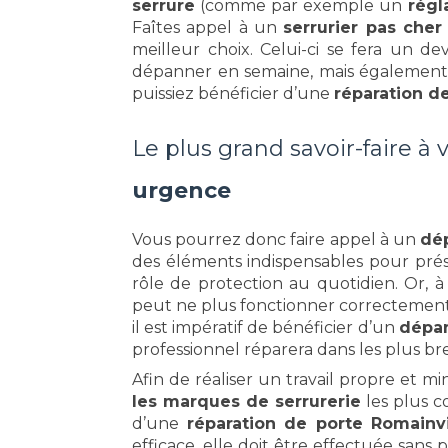
serrure
(comme par exemple un
régl
Faîtes appel à un
serrurier pas che
meilleur choix. Celui-ci se fera un 
dépanner en semaine, mais égalemen
puissiez bénéficier d’une
réparation d
Le plus grand savoir-faire à 
urgence
Vous pourrez donc faire appel à un
dép
des éléments indispensables pour prése
rôle de protection au quotidien. Or, 
peut ne plus fonctionner correctement
il est impératif de bénéficier d’un
dépan
professionnel réparera dans les plus b
Afin de réaliser un travail propre et m
les marques de serrurerie
les plus 
d’une
réparation de porte Romainv
efficace, elle doit être effectuée sans 