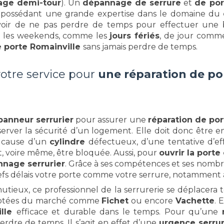
age demi-tour
). Un
dépannage de serrure
et
de po
r
possédant une grande expertise dans le domaine du
devoir de ne pas perdre de temps pour effectuer une
t les weekends, comme les
jours fériés
, de jour comme
e porte Romainville
sans jamais perdre de temps.
votre service pour
une réparation de po
anneur serrurier
pour assurer une
réparation de po
rver la sécurité d’un logement. Elle doit donc être en
à cause d’un
cylindre
défectueux, d’une tentative d’eff
, voire même, être bloquée. Aussi, pour
ouvrir la porte
nage serrurier
. Grâce à ses compétences et ses nombr
refs délais votre porte comme votre serrure, notamment
inutieux, ce professionnel de la serrurerie se déplacera 
cotées du marché comme
Fichet
ou encore
Vachette
. 
ille
efficace et durable dans le temps. Pour qu’une
perdre de temps. Il s’agit en effet d’une
urgence serrur