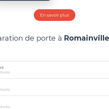
En savoir plus
aration de porte à
Romainville
nt
itures
itures
itures