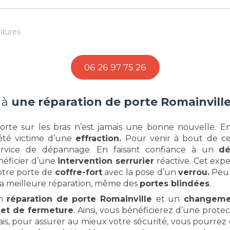
itures
06 26 97 75 26
 à
une réparation de porte Romainville
te sur les bras n’est jamais une bonne nouvelle. En 
 été victime d’une
effraction.
Pour venir à bout de c
ervice de dépannage. En faisant confiance à un
dé
néficier d’une
intervention serrurier
réactive. Cet expe
votre porte de
coffre-fort
avec la pose d’un
verrou.
Peu 
 la meilleure réparation, même des
portes blindées
.
n
réparation de porte Romainville
et un
changemen
 et de fermeture
. Ainsi, vous bénéficierez d’une prote
ais, pour assurer au mieux votre sécurité, vous pourre