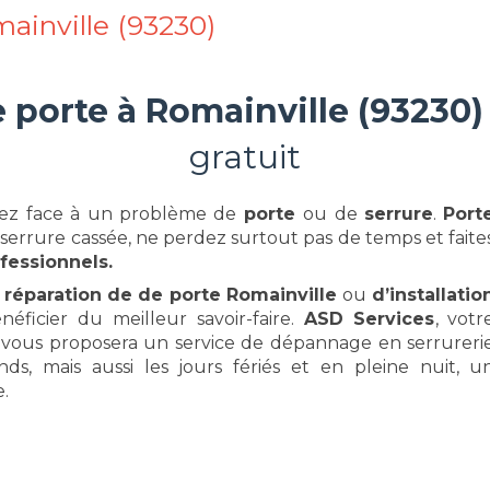
ainville (93230)
e porte à
Romainville (93230)
gratuit
viez face à un problème de
porte
ou de
serrure
.
Port
 serrure cassée, ne perdez surtout pas de temps et faite
fessionnels.
a
réparation de de porte Romainville
ou
d’installatio
éficier du meilleur savoir-faire.
ASD Services
, votr
e, vous proposera un service de dépannage en serrureri
nds, mais aussi les jours fériés et en pleine nuit, u
e.