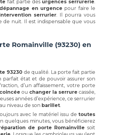
rte
fait partie des
urgences serrurerie
.
dépannage en urgence
pour faire le
intervention serrurier
. Il pourra vous
 de nuit. Il est indispensable que vous
rte Romainville (93230) en
rte 93230
de qualité. La porte fait partie
 parfait état et de pouvoir assurer son
raction, d’un affaissement, votre porte
 coincée
ou
changer la serrure
cassée,
euses années d’expérience, ce serrurier
 au niveau de son
barillet
.
toujours avec le matériel issu de
toutes
En quelques minutes, vous bénéficierez
réparation de porte Romainville
soit
erie
. Lorsque les cambrioleurs veulent