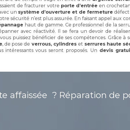
essaient de fracturer votre
porte d’entrée
en crochetant
 avec un
système d’ouverture et de fermeture
défectu
votre sécurité n’est plus assurée. En faisant appel aux
dépannage
haut de gamme. Ce professionnel de la serrur
nner avec réactivité. Il se fera un devoir de réalis
e vous puissiez bénéficier de ses compétences. Grâce à s
e
, de pose de
verrous, cylindres
et
serrures haute sé
lus intéressants vous seront proposés.
Un
devis gratu
rte affaissée ?
Réparation de p