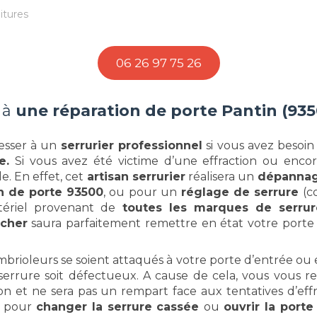
itures
06 26 97 75 26
 à
une réparation de porte Pantin (93
resser à un
serrurier professionnel
si vous avez besoi
e.
Si vous avez été victime d’une effraction ou enc
e. En effet, cet
artisan serrurier
réalisera un
dépannag
n de porte 93500
, ou pour un
réglage de serrure
(
ériel provenant de
toutes les marques de serru
 cher
saura parfaitement remettre en état votre porte
mbrioleurs se soient attaqués à votre porte d’entrée ou e
serrure soit défectueux. A cause de cela, vous vous r
on et ne sera pas un rempart face aux tentatives d’effr
 pour
changer la serrure cassée
ou
ouvrir la port