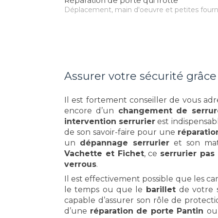
Réparation de porte qui frotte
Déplacement, main d'oeuvre et petites fourn
Assurer votre sécurité grâce
Il est fortement conseiller de vous ad
encore d’un
changement de serrur
intervention serrurier
est indispensabl
de son savoir-faire pour une
réparatio
un
dépannage serrurier
et son mat
Vachette et Fichet
, ce
serrurier pas
verrous
.
Il est effectivement possible que les ca
le temps ou que le
barillet
de votre 
capable d’assurer son rôle de protecti
d’une
réparation de porte Pantin
ou