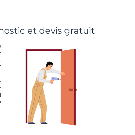
nostic et devis gratuit
s
e
,
r
e
t
l
u