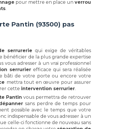
annage
pour mettre en place un
verrou
nts
.
rte Pantin (93500) pas
de serrurerie
qui exige de véritables
de bénéficier de la plus grande expertise
us vous adresser à un vrai professionnel
ion serrurier
efficace qui sera réalisée
le bâti de votre porte ou encore votre
ce
mettra tout en œuvre pour assurer
urer cette
intervention serrurier
.
te Pantin
vous permettra de retrouver
dépanner
sans perdre de temps pour
ment possible avec le temps que votre
onc indispensable de vous adresser à un
ue celle-ci fonctionne de nouveau sans
 prendre en charge votre
réparation de