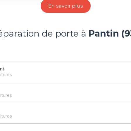
En savoir plus
réparation de porte à
Pantin (
nt
itures
itures
itures