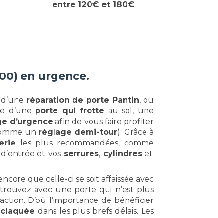
entre 120€ et 180€
500) en urgence.
n d’une
réparation
de porte Pantin
, ou
ore d’une
porte qui
frotte
au sol, une
e d’urgence
afin de vous faire profiter
comme un
réglage demi-tour
). Grâce à
rerie
les plus recommandées, comme
 d’entrée et vos
serrures
,
cylindres
et
ncore que celle-ci se soit affaissée avec
etrouvez avec une porte qui n’est plus
action. D’où l’importance de bénéficier
e claquée
dans les plus brefs délais. Les