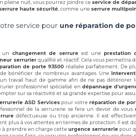
en pleine nuit, vous pourrez joindre ce
service de dép
serrure haute sécurité
, comme une
serrure multipoi
votre service pour
une réparation de po
t un
changement de serrure
est une
prestation 
neur
serrurier
qualifié et réactif. Cela vous permettra 
paration de porte 93500
réalisée parfaitement. De pl
a de bénéficier de nombreux avantages. Une
intervent
 un travail haut de gamme afin de ne pas détériorer 
rrurier professionnel spécialisé en
dépannage d’urgen
ompter sur sa réactivité et sa grande expertise pour ass
errurerie ASD Services
pour votre
réparation de por
essionnel de la serrurerie
se fera un devoir de vous
errure
défectueuse ou trop ancienne. Il est effective
 plus à vos attentes en termes de protection. Il est d
e à prendre en charge cette
urgence serrurerie
pour q
n savoir-faire, ce serrurier professionnel pourra donc