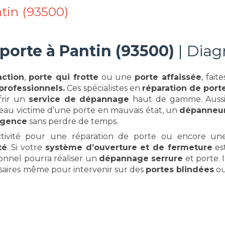
tin (93500)
 porte à
Pantin (93500)
| Diag
action
,
porte qui frotte
ou une
porte affaissée
, faite
 professionnels.
Ces spécialistes en
réparation de port
frir un
service de dépannage
haut de gamme. Aussi
eau victime d’une porte en mauvais état, un
dépanneu
rgence
sans perdre de temps.
éactivité pour une réparation de porte ou encore un
té
. Si votre
système d’ouverture et de fermeture
es
ionnel pourra réaliser un
dépannage serrure
et porte. I
aires même pour intervenir sur des
portes blindées
o