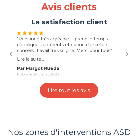
Avis clients
La satisfaction client
"Personne très agréable. Il prend le temps
"très
d’expliquer aux clients et donne d’excellent
espèr
conseils. Travail très soigné. Merci pour tous"
Lire l
Lire la suite...
Par
Par Margot Rueda
Publié
Publié le 24 Juillet 2023
Lire tout les avis
Nos zones d'interventions ASD