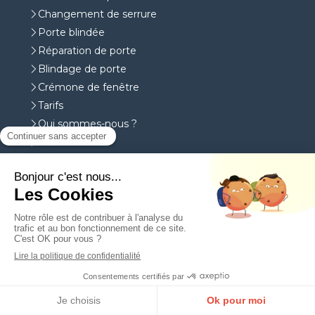
Changement de serrure
Porte blindée
Réparation de porte
Blindage de porte
Crémone de fenêtre
Tarifs
Qui sommes-nous ?
Avis
Contact
Notre partenaire sur Paris
Contact
ASD services
123 avenue du Président Wilson
93320
Pavillons-sous-Bois
Afficher le téléphone