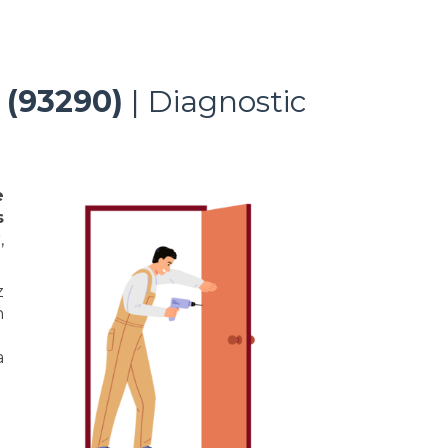
 (93290)
| Diagnostic
e
s
,
z
n
e
a