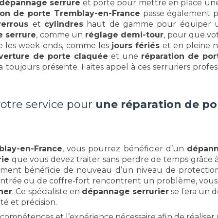
dépannage serrure
et porte pour mettre en place un
ion de porte Tremblay-en-France
passe également 
verrous
et
cylindres
haut de gamme pour équiper u
e serrure
, comme un
réglage demi-tour
, pour que vo
le les week-ends, comme les
jours fériés
et en pleine n
verture de porte claquée
et une
réparation de po
a toujours présente. Faites appel à ces serruriers profe
votre service pour
une réparation de po
blay-en-France
, vous pourrez bénéficier d’un
dépann
rie
que vous devez traiter sans perdre de temps grâce
gement bénéficie de nouveau d’un niveau de protecti
 d’entrée ou de coffre-fort rencontrent un problème, v
her
. Ce spécialiste en
dépannage serrurier
se fera un de
té et précision.
s compétences et l’expérience nécessaire afin de réalise