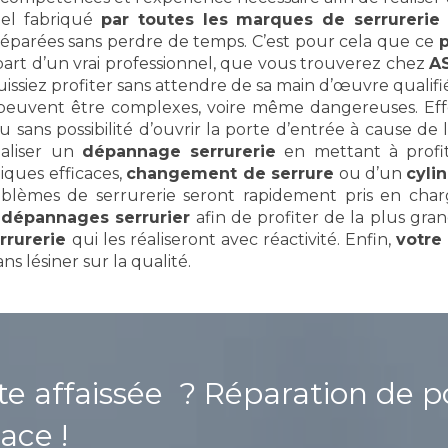
iel fabriqué
par toutes les marques de serrureri
éparées sans perdre de temps. C’est pour cela que ce
p
a part d’un vrai professionnel, que vous trouverez chez
A
uissiez profiter sans attendre de sa main d’œuvre qualifi
euvent être complexes, voire même dangereuses. Effe
u sans possibilité d’ouvrir la porte d’entrée à cause de
éaliser un
dépannage serrurerie
en mettant à profit
iques efficaces,
changement de serrure
ou d’un
cyli
blèmes de serrurerie seront rapidement pris en charg
s
dépannages serrurier
afin de profiter de la plus gra
rrurerie
qui les réaliseront avec réactivité. Enfin,
votre
ns lésiner sur la qualité.
rte affaissée ?
Réparation de p
ace !