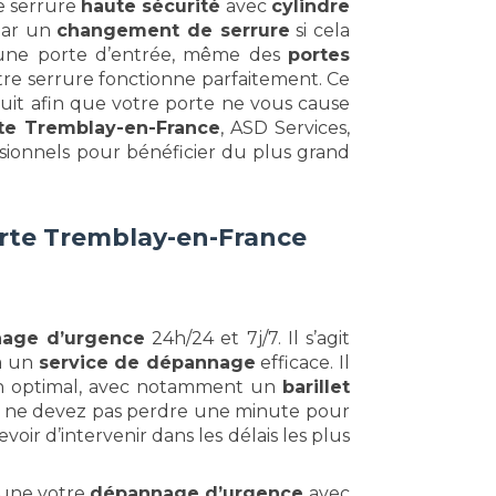
e serrure
haute sécurité
avec
cylindre
par un
changement de serrure
si cela
ne porte d’entrée, même des
portes
tre serrure fonctionne parfaitement. Ce
uit afin que votre porte ne vous cause
rte Tremblay-en-France
, ASD Services,
ssionnels pour bénéficier du plus grand
rte Tremblay-en-France
age d’urgence
24h/24 et 7j/7. Il s’agit
 à un
service de dépannage
efficace. Il
on optimal, avec notamment un
barillet
ous ne devez pas perdre une minute pour
voir d’intervenir dans les délais les plus
r une votre
dépannage d’urgence
avec