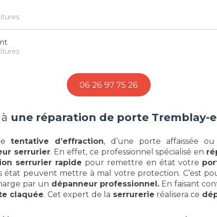
itures
nt
itures
06 26 97 75 26
 à
une réparation de porte Tremblay-e
une
tentative d’effraction
, d’une porte affaissée o
ur serrurier
. En effet, ce professionnel spécialisé en
ré
ion serrurier rapide
pour remettre en état votre
por
 état peuvent mettre à mal votre protection. C’est po
charge par un
dépanneur professionnel.
En faisant con
rte claquée
. Cet expert de la
serrurerie
réalisera ce
dép