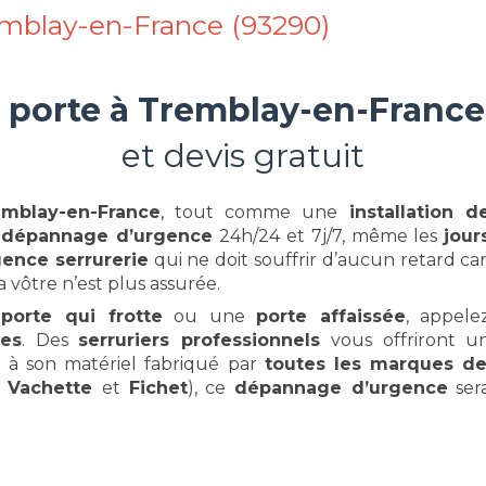
emblay-en-France (93290)
 porte à
Tremblay-en-France
et devis gratuit
emblay-en-France
, tout comme une
installation d
n
dépannage d’urgence
24h/24 et 7j/7, même les
jour
ence serrurerie
qui ne doit souffrir d’aucun retard car
 vôtre n’est plus assurée.
e
porte qui frotte
ou une
porte affaissée
, appele
ces
. Des
serruriers professionnels
vous offriront u
e à son matériel fabriqué par
toutes les marques d
e
Vachette
et
Fichet
), ce
dépannage d’urgence
ser