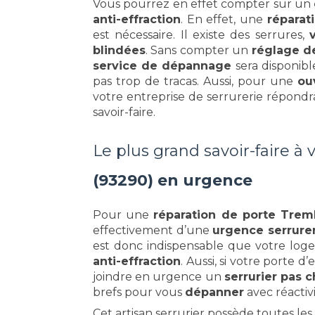
Vous pourrez en effet compter sur un
anti-effraction
. En effet, une
réparat
est nécessaire. Il existe des serrures,
blindées
. Sans compter un
réglage d
service de dépannage
sera disponib
pas trop de tracas. Aussi, pour une
ou
votre entreprise de serrurerie répondr
savoir-faire.
Le plus grand savoir-faire à 
(93290) en urgence
Pour une
réparation de porte Trem
effectivement d’une
urgence serrure
est donc indispensable que votre lo
anti-effraction
. Aussi, si votre porte
joindre en urgence un
serrurier pas c
brefs pour vous
dépanner
avec réactivi
Cet artisan serrurier possède toutes le